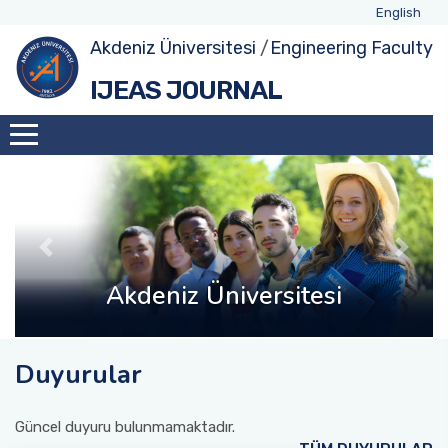
English
Akdeniz Üniversitesi
/
Engineering Faculty
IJEAS JOURNAL
Akdeniz Üniversitesi
Akdeniz University
Akdeniz Üniversitesi
Akdeniz University
Akdeniz Üniversitesi
Akdeniz Üniversitesi
Akdeniz University
Akdeniz University
Akdeniz Üniversitesi
Akdeniz University
Duyurular
Güncel duyuru bulunmamaktadır.