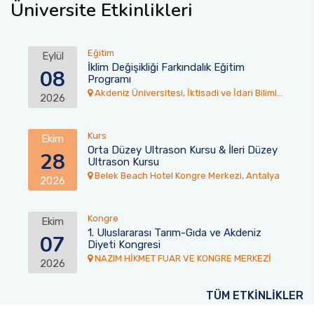
Üniversite Etkinlikleri
Eğitim
Eylül
İklim Değişikliği Farkındalık Eğitim
08
Programı
Akdeniz Üniversitesi, İktisadi ve İdari Bilimler
2026
Fakültesi Toplantı Salonu
Kurs
Ekim
Orta Düzey Ultrason Kursu & İleri Düzey
28
Ultrason Kursu
Belek Beach Hotel Kongre Merkezi, Antalya
2026
Kongre
Ekim
1. Uluslararası Tarım-Gıda ve Akdeniz
07
Diyeti Kongresi
NAZIM HİKMET FUAR VE KONGRE MERKEZİ
2026
TÜM ETKİNLİKLER